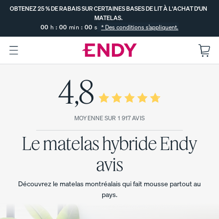
Sauter
OBTENEZ 25 % DE RABAIS SUR CERTAINES BASES DE LIT À L'ACHAT D'UN
au
MATELAS.
contenu
00
h
:
00
min
:
00
s
* Des conditions s’appliquent.
principal
OBTENEZ 25 % DE RABAIS SUR
:
4,8
--
--
CERTAINES BASES DE LIT À
SE TERMINE DANS
L'ACHAT D'UN MATELAS.
DÉCOUVRIR
Le
Le
LES
Le
MATELAS
COLLECTI
matel
matel
matel
MOYENNE SUR 1 917 AVIS
ENDY
ON DE
as
as
as
LITERIE
Le matelas hybride Endy
hybrid
Endy
Endy
GRATUITE
COMPARER
e
pour
POPULAIRE
TOUS
Vous
avis
Endy
enfan
LES
PROMO
déménage
MATELAS
ts
SOUTIEN
z? Profitez
MAXIMUM
Le
PROMO
Découvrez le matelas montréalais qui fait mousse partout au
de nos
PROMO
surmatelas
pays.
meilleurs
à double
soldes de
confort