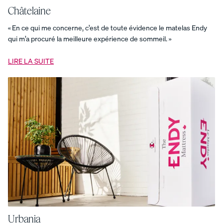
en
Châtelaine
coton
biologique
« En ce qui me concerne, c’est de toute évidence le matelas Endy
-
armure
qui m’a procuré la meilleure expérience de sommeil. »
satin
Draps
en
LIRE LA SUITE
coton
biologique
-
armure
satin
Draps
en
coton
biologique
-
percale
Duo
de
draps
Ensemble
cocon
douillet
Ensemble
d'essentiels
confort
Ensemble
de
douillette
Urbania