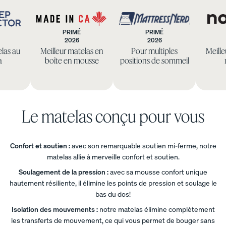
intemporel
Commodes
.
Base
Base
Base
PRIMÉ
PRIMÉ
platef
de lit
de lit
2026
2026
eep
Made
Mattress
orme
platef
en
elas au
Meilleur matelas en
Pour multiples
Meille
ctor
in
Nerd
orme
bois
10 % DE
a
boîte en mousse
positions de sommeil
CA
RABAIS
10 % DE
10 % DE
RABAIS
RABAIS
Le matelas conçu pour vous
Base
Base
de lit
de lit
courb
remb
Confort et soutien :
avec son remarquable soutien mi-ferme, notre
e
ourré
matelas allie à merveille confort et soutien.
e
10 % DE
RABAIS
Soulagement de la pression :
avec sa mousse confort unique
10 % DE
RABAIS
hautement résiliente, il élimine les points de pression et soulage le
bas du dos!
Isolation des mouvements :
notre matelas élimine complètement
les transferts de mouvement, ce qui vous permet de bouger sans