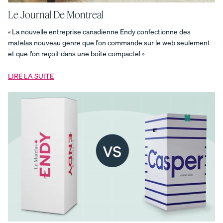
de
lit
Le Journal De Montreal
en
bois
Base
« La nouvelle entreprise canadienne Endy confectionne des
de
matelas nouveau genre que l’on commande sur le web seulement
lit
et que l’on reçoit dans une boîte compacte! »
plateforme
Base
de
lit
LIRE LA SUITE
plateforme
pour
enfants
Base
de
lit
rembourrée
Base
plateforme
Base
plateforme
pour
enfants
Commode
en
bois
Couette
Endy
Couverture
en
mousseline
Couverture
lestée
Draps