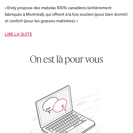
Endy
pour
« Endy propose des matelas 100% canadiens (entièrement
enfants
Ensemble
fabriqués à Montréal), qui offrent à la fois soutien (pour bien dormir)
de
et confort (pour les grasses matinées). »
draps
Endy
pour
LIRE LA SUITE
enfants
Ensemble
de
literie
On est là pour vous
armure
satin
Ensemble
de
protection
Endy
pour
enfants
Ensemble
de
tous
les
jours
Ensemble
fraîcheur
Ensemble
premier