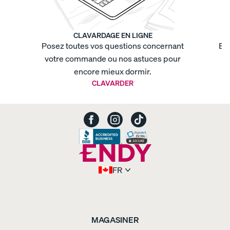
grand
lit
Housse
de
couette
CLAVARDAGE EN LIGNE
coton
Posez toutes vos questions concernant
Env
biologique
votre commande ou nos astuces pour
t
-
armure
encore mieux dormir.
satin
Housse
CLAVARDER
de
couette
coton
biologique
-
armure
satin
Housse
de
couette
FR
coton
biologique
-
percale
Oreiller
en
mousse
MAGASINER
mémoire
Oreiller