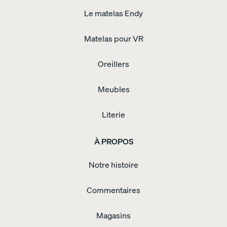
Endy
Le matelas Endy
pour
enfants
Oreiller
personnalisable
Oreillers
Matelas pour VR
de
tous
les
Oreillers
jours
–
paire
Meubles
de
deux
Protège-
Literie
matelas
Protège-
matelas
matelassé
Protège-
À PROPOS
oreiller
imperméable
Le
surmatelas
Notre histoire
à
double
confort
Table
Commentaires
de
chevet
en
Magasins
bois
Table