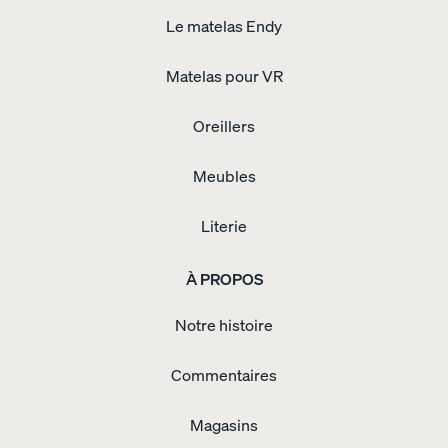
couette
Le matelas Endy
coton
biologique
-
Matelas pour VR
percale
Oreiller
en
mousse
Oreillers
mémoire
Oreiller
Endy
pour
Meubles
enfants
Oreiller
personnalisable
Oreillers
Literie
de
tous
les
À PROPOS
jours
–
paire
Notre histoire
de
deux
Protège-
matelas
Protège-
Commentaires
matelas
matelassé
Protège-
oreiller
Magasins
imperméable
Le