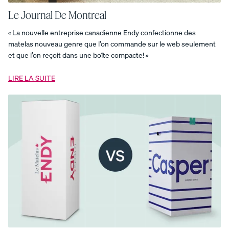
courbe
Base
de
Le Journal De Montreal
lit
en
« La nouvelle entreprise canadienne Endy confectionne des
bois
Base
matelas nouveau genre que l’on commande sur le web seulement
de
et que l’on reçoit dans une boîte compacte! »
lit
plateforme
Base
de
LIRE LA SUITE
lit
plateforme
pour
enfants
Base
de
lit
rembourrée
Base
plateforme
Base
plateforme
pour
enfants
Commode
en
bois
Couette
Endy
Couverture
en
mousseline
Couverture