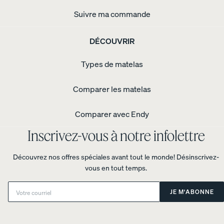
d’oreiller
Suivre ma commande
coton
biologique
-
DÉCOUVRIR
armure
satin
Taies
d’oreiller
Types de matelas
coton
biologique
-
Comparer les matelas
percale
Tapis
géométrique
Comparer avec Endy
gris
Inscrivez-vous à notre infolettre
Découvrez nos offres spéciales avant tout le monde! Désinscrivez-
vous en tout temps.
Email:
JE M'ABONNE