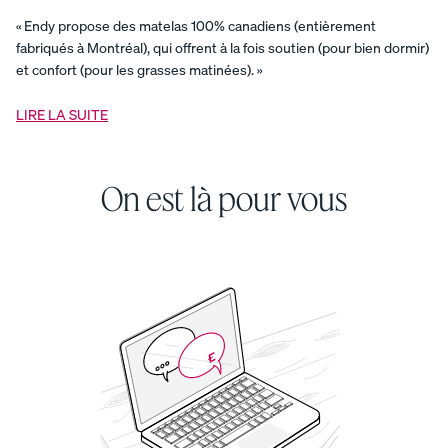
confort
Ensemble
de
« Endy propose des matelas 100% canadiens (entièrement
douillette
fabriqués à Montréal), qui offrent à la fois soutien (pour bien dormir)
Endy
et confort (pour les grasses matinées). »
pour
enfants
Ensemble
de
LIRE LA SUITE
draps
Endy
pour
enfants
On est là pour vous
Ensemble
de
literie
armure
satin
Ensemble
de
protection
Endy
pour
enfants
Ensemble
de
tous
les