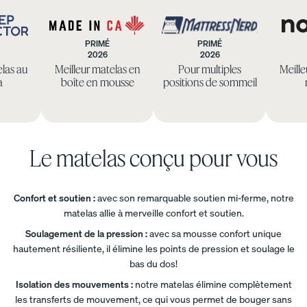
intemporel
Commodes
.
Base
Base
Base
PRIMÉ
PRIMÉ
de lit
de lit
de lit
2026
2026
eep
Made
Mattress
platef
en
courb
elas au
Meilleur matelas en
Pour multiples
Meille
ctor
in
Nerd
orme
bois
e
a
boîte en mousse
positions de sommeil
CA
10 % DE
10 % DE
10 % DE
RABAIS
RABAIS
RABAIS
Le matelas conçu pour vous
Base
de lit
remb
Confort et soutien :
avec son remarquable soutien mi-ferme, notre
ourré
matelas allie à merveille confort et soutien.
e
Soulagement de la pression :
avec sa mousse confort unique
10 % DE
RABAIS
hautement résiliente, il élimine les points de pression et soulage le
bas du dos!
Isolation des mouvements :
notre matelas élimine complètement
les transferts de mouvement, ce qui vous permet de bouger sans