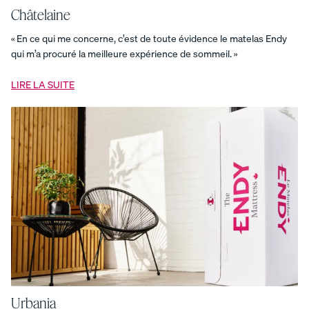
lestée
Draps
Châtelaine
en
coton
« En ce qui me concerne, c’est de toute évidence le matelas Endy
biologique
-
qui m’a procuré la meilleure expérience de sommeil. »
armure
satin
Draps
LIRE LA SUITE
en
coton
biologique
-
armure
satin
Draps
en
coton
biologique
-
percale
Duo
de
draps
Ensemble
cocon
douillet
Ensemble
complet
d'oreillers
Ensemble
d'essentiels
Urbania