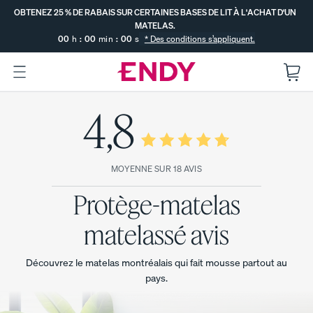
Sauter
OBTENEZ 25 % DE RABAIS SUR CERTAINES BASES DE LIT À L'ACHAT D'UN
au
MATELAS.
contenu
00
h
:
00
min
:
00
s
* Des conditions s’appliquent.
principal
OBTENEZ 25 % DE RABAIS SUR
:
4,8
--
--
CERTAINES BASES DE LIT À
SE TERMINE DANS
L'ACHAT D'UN MATELAS.
DÉCOUVRIR
Le
Le
LES
Le
MATELAS
COLLECTI
matel
matel
matel
MOYENNE SUR 18 AVIS
ENDY
ON DE
as
as
as
LITERIE
Protège-matelas
hybrid
Endy
Endy
GRATUITE
COMPARER
e
pour
POPULAIRE
TOUS
Vous
matelassé avis
Endy
enfan
LES
PROMO
déménage
MATELAS
ts
SOUTIEN
z? Profitez
MAXIMUM
Le
PROMO
Découvrez le matelas montréalais qui fait mousse partout au
de nos
PROMO
surmatelas
pays.
meilleurs
à double
soldes de
confort