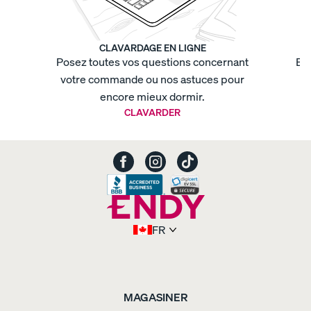
jours
Ensemble
fraîcheur
Ensemble
lit
de
CLAVARDAGE EN LIGNE
rêve
Ensemble
Posez toutes vos questions concernant
Env
nuit
votre commande ou nos astuces pour
t
paisible
Ensemble
premier
encore mieux dormir.
grand
CLAVARDER
lit
Housse
de
couette
coton
biologique
-
armure
satin
Housse
de
FR
couette
coton
biologique
-
armure
satin
Housse
MAGASINER
de