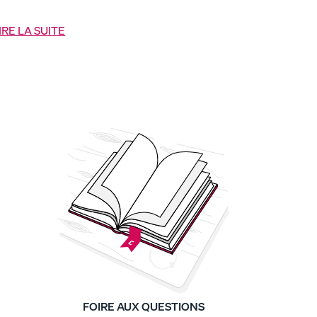
ormir) et confort (pour les grasses matinées). »
IRE LA SUITE
FOIRE AUX QUESTIONS