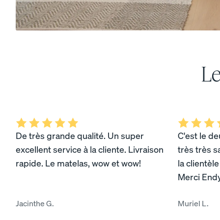
10 % DE RABAIS
Le
Voir tous les oreillers
Comparer les oreillers
De très grande qualité. Un super
C'est le de
excellent service à la cliente. Livraison
très très sa
rapide. Le matelas, wow et wow!
la clientèl
Merci Endy
Oreiller de tous les jo
NOUVEAU
Jacinthe G.
Muriel L.