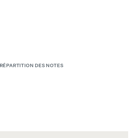
personnalisable.
RÉPARTITION DES NOTES
NOTRE TISSAGE LE PLUS RESPIRANT
Magasinez les draps en coton bio percale.