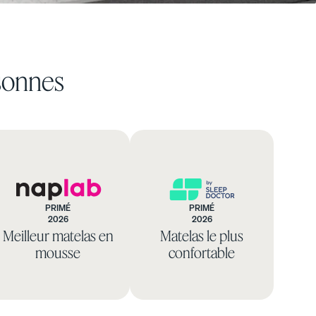
soldes de matelas et recevez des cadeaux en
prime.
rsonnes
PRIMÉ
PRIMÉ
2026
2026
NapLab
Sleep
Meilleur matelas en
Matelas le plus
Foundation
mousse
confortable
LE CHOIX NATUREL POUR TOUT ESPACE
Tons chaleureux. Lignes épurées. Style
intemporel.