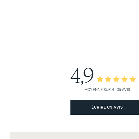
Voir toute la literie
Draps et taies
Protecteurs
4,9
Couettes et couvertures
MOYENNE SUR 4 105 AVIS
Draps en coton perca
CRAQUANT ET FRAIS
ÉCRIRE UN AVIS