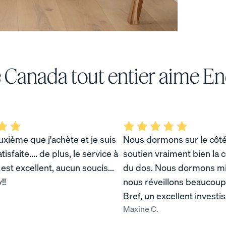
 Canada tout entier aime E
uxième que j'achète et je suis
Nous dormons sur le côté
tisfaite.... de plus, le service à
soutien vraiment bien la c
e est excellent, aucun soucis...
du dos. Nous dormons mi
!!
nous réveillons beaucoup
urs
Oreiller personnalisable
Oreiller en mousse
Bref, un excellent invest
mémoire
POPULAIRE
Maxine C.
RÉACTIF