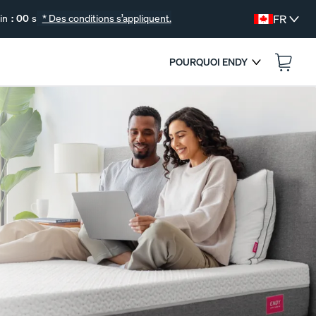
in
:
00
s
* Des conditions s’appliquent.
FR
POURQUOI ENDY
:
--
--
AS.
SE TERMINE DANS
COLLECTION DE LITERIE GRATUITE
Vous déménagez? Profitez de nos meilleurs