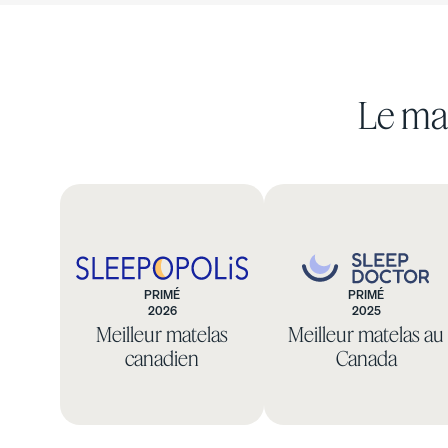
Le mat
Voir tous les meubles
Bases de lit
Lit ajustables
Tables de chevet
Commodes
PRIMÉ
PRIMÉ
2026
2025
Sleepopolis
Sleep
Base de lit capitonnée
Meilleur matelas
Meilleur matelas au
Doctor
canadien
Canada
10 % DE RABAIS