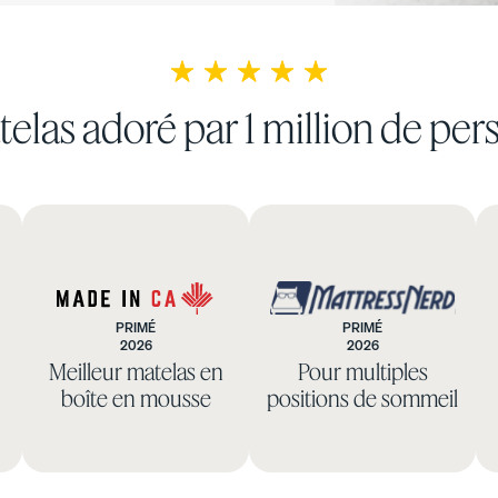
elas adoré par 1 million de pe
PRIMÉ
PRIMÉ
2026
2026
Made
Mattress
Base de lit à bandes
Base plateforme
Meilleur matelas en
Pour multiples
in
Nerd
rembourrées
boîte en mousse
positions de sommeil
10 % DE RABAIS
CA
10 % DE RABAIS