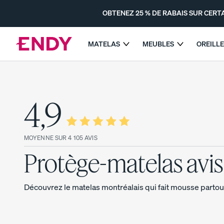
Sauter
au
OBTENEZ 25 % DE RABAIS SUR CERTA
contenu
principal
MATELAS
MEUBLES
OREILL
OBTENEZ 25 % DE RABAIS
DÉCOUVRIR LES MATELAS
ENDY
4,9
COMPARER TOUS LES
MATELAS
MOYENNE SUR 4 105 AVIS
Le surmatelas à double confort
Protège-matelas avis
Le matelas Endy
Découvrez le matelas montréalais qui fait mousse partou
POPULAIRE
PROMO