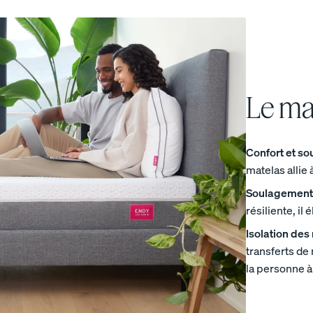
Le ma
Base de lit en bois
Base de lit courbe
10 % DE RABAIS
10 % DE RABAIS
Confort et sou
matelas allie 
Soulagement 
résiliente, il
Isolation de
transferts d
la personne à
e