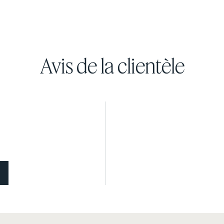
Avis de la clientèle
le
Draps en coton armure
Draps en coton armure
satin
satin
DOUCEUR SOYEUSE
30 % DE RABAIS
COULEURS EN FIN DE
SÉRIE