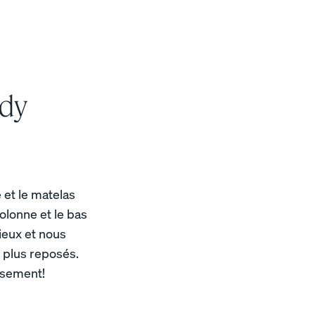
ndy
 et le matelas
olonne et le bas
eux et nous
 plus reposés.
issement!
UN CONFORT SUR MESURE
Ajoutez ou enlevez de la mousse de cet oreiller