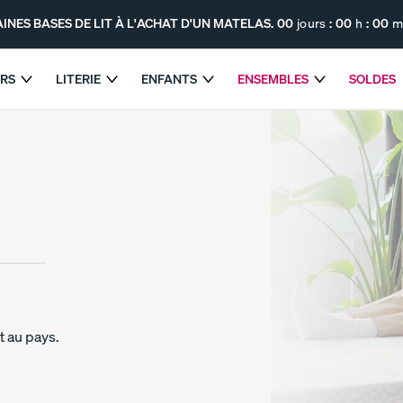
INES BASES DE LIT À L'ACHAT D'UN MATELAS.
00
jours
:
00
h
:
00
m
ERS
LITERIE
ENFANTS
ENSEMBLES
SOLDES
 SUR CERTAINES BASES DE LIT À L'ACHAT D'UN MATEL
Le matelas hybride Endy
Le matelas Endy pour
t au pays.
enfants
SOUTIEN MAXIMUM
PROMO
PROMO