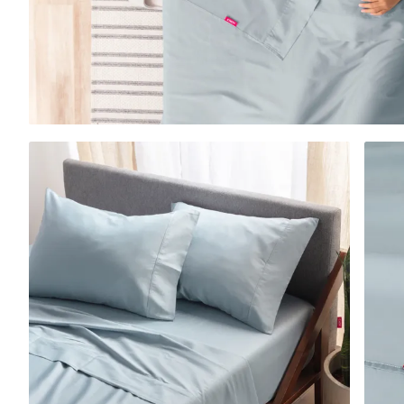
Voir tous les meubles
Bases de lit
Lit ajustables
Tables de chevet
Commodes
Base de lit capitonnée
10 % DE RABAIS