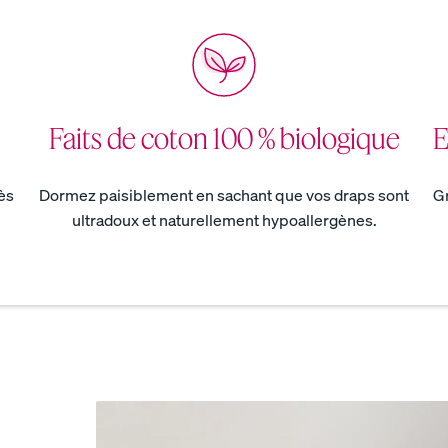
Faits de coton 100 % biologique
E
ès
Dormez paisiblement en sachant que vos draps sont
Gr
ultradoux et naturellement hypoallergènes.
le
Draps en coton armure
Draps en coton armure
satin
satin
DOUCEUR SOYEUSE
30 % DE RABAIS
COULEURS EN FIN DE
SÉRIE