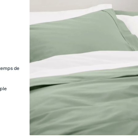
Taies d’oreiller coton satin
Taie d'oreiller en soie
DOUCEUR SOYEUSE
 temps de
ple