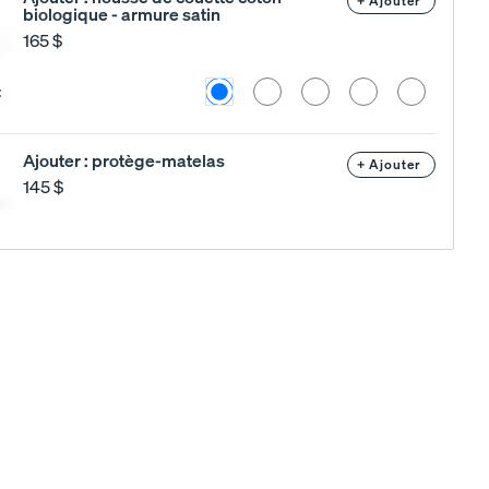
+ Ajouter
biologique - armure satin
165 $
Choisissez
Blanc
Gris
Fleur
Eucalyptus
Braise
:
une
alpin
brouillard
de
chaude
couleur
cerisier
Ajouter : protège-matelas
+ Ajouter
145 $