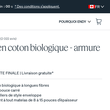
in
:
00
s
* Des conditions s’appliquent.
FR
POURQUOI ENDY
:
--
--
AS.
SE TERMINE DANS
(
2 022
avis
)
en coton biologique - armure
E FINALE | Livraison gratuite*
 biologique à longues fibres
 pouce carré
illers de style enveloppe
 à tout matelas de 8 à 15 pouces d’épaisseur
COLLECTION DE LITERIE GRATUITE
Vous déménagez? Profitez de nos meilleurs