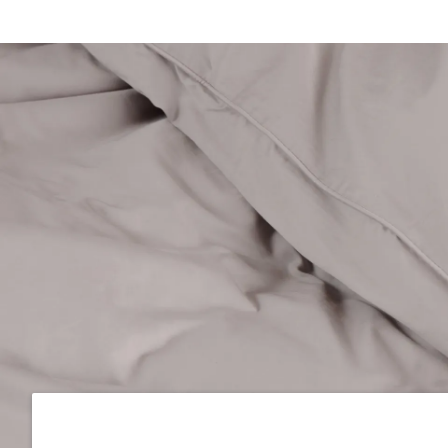
10 % DE RABAIS
Voir tous les oreillers
Comparer les oreillers
Oreiller de tous les jo
NOUVEAU