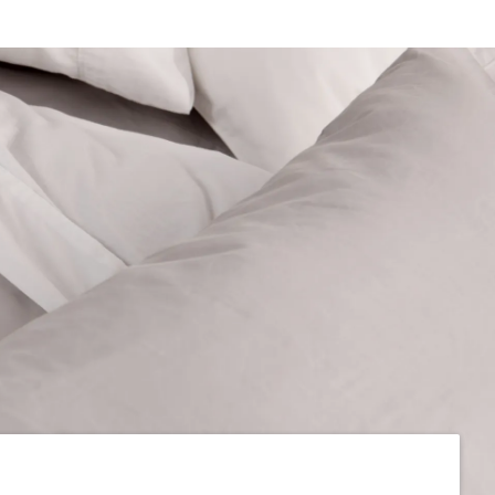
UN CONFORT SUR MESURE
Ajoutez ou enlevez de la mousse de cet oreiller