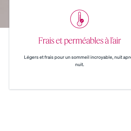
Voir toute la literie
Frais et perméables à l’air
Draps et taies
Protecteurs
Légers et frais pour un sommeil incroyable, nuit apr
Couettes et couvertures
nuit.
Draps en coton perca
CRAQUANT ET FRAIS