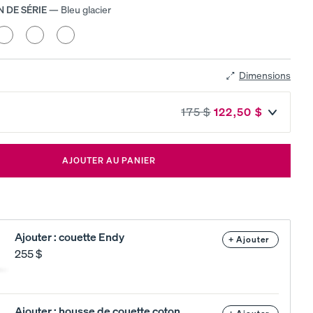
soldes de matelas et recevez des cadeaux en
N DE SÉRIE
—
Bleu glacier
prime.
anc
Sauge
Gris
e
tendre
tempête
able
Dimensions
175 $
122,50 $
AJOUTER AU PANIER
Ajouter : couette Endy
+ Ajouter
255 $
LE CHOIX NATUREL POUR TOUT ESPACE
Tons chaleureux. Lignes épurées. Style
intemporel.
Ajouter : housse de couette coton