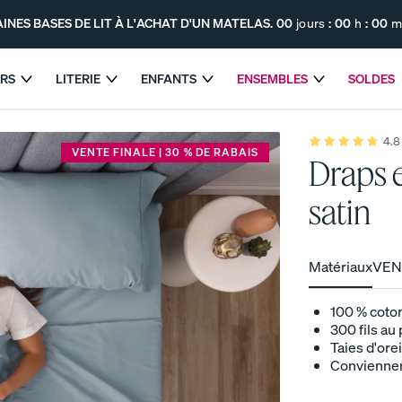
INES BASES DE LIT À L'ACHAT D'UN MATELAS.
00
jours
:
00
h
:
00
m
ERS
LITERIE
ENFANTS
ENSEMBLES
SOLDES
 SUR CERTAINES BASES DE LIT À L'ACHAT D'UN MATEL
4.8
Moyenne
VENTE FINALE | 30 % DE RABAIS
Draps 
de
4,8
étoiles
satin
basée
sur
2 022
avis.
Matériaux
VENT
100 % coton
Le matelas hybride Endy
Le matelas Endy pour
300 fils au
enfants
SOUTIEN MAXIMUM
Taies d'ore
PROMO
Conviennent
PROMO