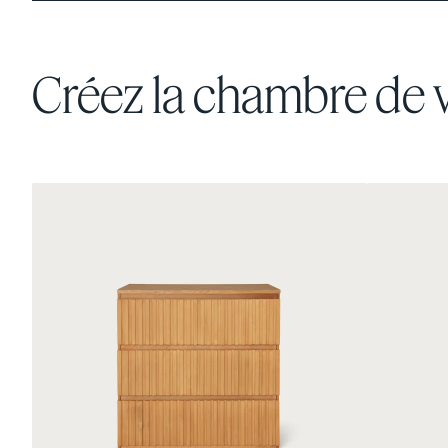
enfants
Créez la chambre de 
Ensemble de literie
armure satin
30 % DE RABAIS