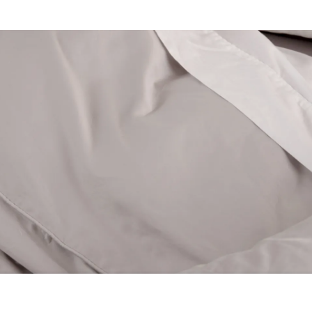
urs
Oreiller personnalisable
Oreiller en mousse
mémoire
POPULAIRE
RÉACTIF