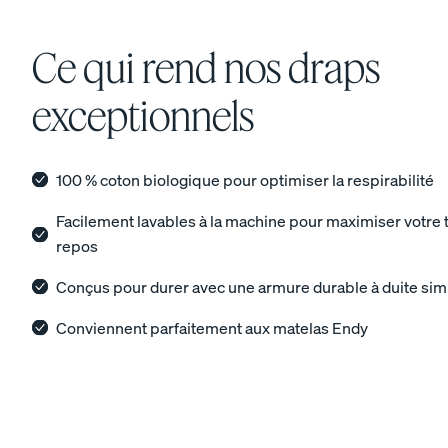
Ce qui rend nos draps
exceptionnels
Taies d’oreiller coton
100 % coton biologique pour optimiser la respirabilité
percale
Facilement lavables à la machine pour maximiser votre
CRAQUANT ET FRAIS
repos
Conçus pour durer avec une armure durable à duite sim
Conviennent parfaitement aux matelas Endy
Voir la collection pour enfants
Matelas
Literie