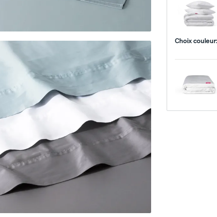
Choix couleur
Base de lit en bois
Base de lit courbe
10 % DE RABAIS
10 % DE RABAIS
e