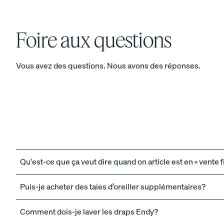
Meubles
Foire aux questions
Le matelas Endy pour
Vous avez des questions. Nous avons des réponses.
enfants
PROMO
Voir tous les ensembles
Qu'est-ce que ça veut dire quand on article est en « vente f
Meilleurs ensembles de
Puis-je acheter des taies d’oreiller supplémentaires?
literie
Comment dois-je laver les draps Endy?
Ensembles de literie pour