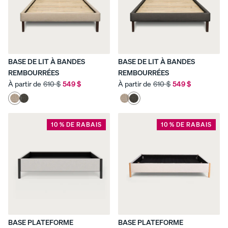
intemporel
Commodes
.
Base
Base
Base
de lit
de lit
de lit
platef
en
courb
orme
bois
e
BASE DE LIT À BANDES
BASE DE LIT À BANDES
10 % DE
10 % DE
10 % DE
REMBOURRÉES
REMBOURRÉES
RABAIS
RABAIS
RABAIS
À partir de
610 $
549 $
À partir de
610 $
549 $
Base
10 % DE RABAIS
10 % DE RABAIS
de lit
remb
ourré
e
10 % DE
RABAIS
BASE PLATEFORME
BASE PLATEFORME