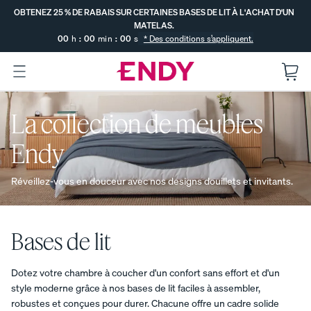
Sauter
OBTENEZ 25 % DE RABAIS SUR CERTAINES BASES DE LIT À L'ACHAT D'UN
au
MATELAS.
contenu
00
h
:
00
min
:
00
s
* Des conditions s’appliquent.
principal
OBTENEZ 25 % DE RABAIS SUR
:
--
--
CERTAINES BASES DE LIT À
La collection de meubles
SE TERMINE DANS
L'ACHAT D'UN MATELAS.
DÉCOUVRIR
Endy
Le
Le
LES
Le
MATELAS
COLLECTI
matel
matel
matel
ENDY
ON DE
as
as
Réveillez-vous en douceur avec nos designs douillets et invitants.
as
LITERIE
hybrid
Endy
Endy
GRATUITE
COMPARER
e
pour
POPULAIRE
TOUS
Vous
Endy
enfan
LES
PROMO
Bases de lit
déménage
MATELAS
ts
SOUTIEN
z? Profitez
MAXIMUM
Le
PROMO
de nos
PROMO
surmatelas
Dotez votre chambre à coucher d'un confort sans effort et d'un
meilleurs
à double
style moderne grâce à nos bases de lit faciles à assembler,
soldes de
confort
robustes et conçues pour durer. Chacune offre un cadre solide