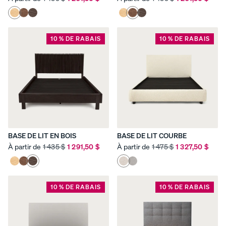
10 % DE RABAIS
10 % DE RABAIS
Voir la
collection
Le
pour
COLLECTI
matel
enfants
ON POUR
as
ENFANTS
Matelas
Endy
ENDY
pour
Literie
PETIT
enfan
BASE DE LIT EN BOIS
BASE DE LIT COURBE
15 % de
ts
À partir de
1 435 $
1 291,50 $
À partir de
1 475 $
1 327,50 $
Meubles
rabais sur
PROMO
les
ensemble
s de
10 % DE RABAIS
10 % DE RABAIS
couette