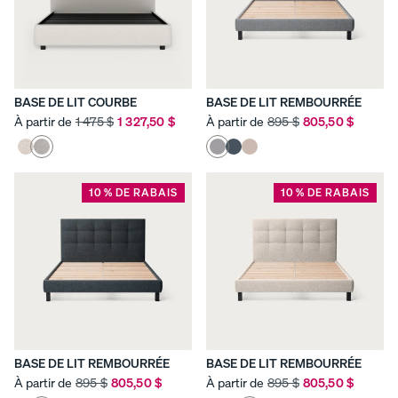
Voir tous
les
BASE DE LIT COURBE
BASE DE LIT REMBOURRÉE
ensembles
Ense
Ense
Ense
À partir de
1 475 $
1 327,50 $
À partir de
895 $
805,50 $
mble
mble
mble
Meilleurs
de
de
fraîch
ensembles
literie
tous
eur
de literie
armur
les
40 % DE
10 % DE RABAIS
10 % DE RABAIS
RABAIS
e
jours
Ensembles
satin
35 % DE
de literie
RABAIS
30 % DE
pour
RABAIS
enfants
BASE DE LIT REMBOURRÉE
BASE DE LIT REMBOURRÉE
À partir de
895 $
805,50 $
À partir de
895 $
805,50 $