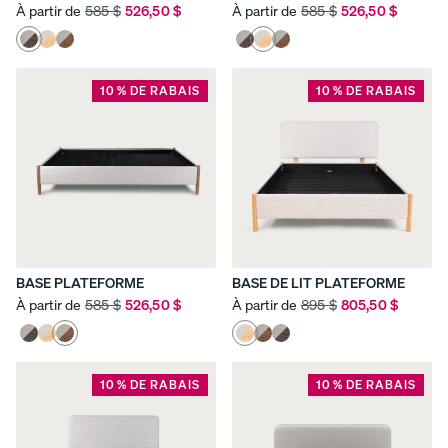
À partir de
585 $
526,50 $
À partir de
585 $
526,50 $
Voir
tous les
oreillers
Oreill
Oreill
Oreill
10 % DE RABAIS
10 % DE RABAIS
UN
er de
er
er en
CONFORT
Comparer
tous
perso
mous
SUR
les
les
nnalis
se
MESURE
oreillers
jours
able
mém
Ajoutez ou
oire
NOUVEAU
POPULAIRE
enlevez de
RÉACTIF
la mousse
de cet
oreiller
BASE PLATEFORME
BASE DE LIT PLATEFORME
personnali
À partir de
585 $
526,50 $
À partir de
895 $
805,50 $
sable.
10 % DE RABAIS
10 % DE RABAIS
Voir
toute