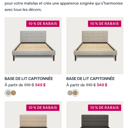
matelas et
pour votre matelas et crée une apparence soignée qui s’harmonise
recevez
avec tous les décors.
des
cadeaux
10 % DE RABAIS
10 % DE RABAIS
en prime.
Voir
tous les
meubles
Base
Base
Base
LE CHOIX
de lit
de lit
platef
NATUREL
Bases
capito
à
orme
BASE DE LIT CAPITONNÉE
BASE DE LIT CAPITONNÉE
POUR
de lit
nnée
bande
10 % DE
À partir de
610 $
549 $
À partir de
610 $
549 $
TOUT
RABAIS
s
10 % DE
Lit
ESPACE
RABAIS
remb
ajustables
Tons
ourré
chaleureu
es
10 % DE RABAIS
10 % DE RABAIS
Tables
x. Lignes
10 % DE
de
épurées.
RABAIS
chevet
Style