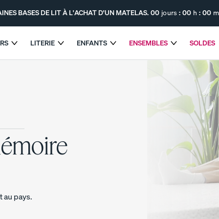
INES BASES DE LIT À L'ACHAT D'UN MATELAS.
00
jours
:
00
h
:
00
m
ERS
LITERIE
ENFANTS
ENSEMBLES
SOLDES
 SUR CERTAINES BASES DE LIT À L'ACHAT D'UN MATEL
mémoire
Le matelas hybride Endy
Le matelas Endy pour
enfants
SOUTIEN MAXIMUM
t au pays.
PROMO
PROMO