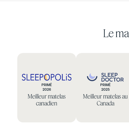
Le mat
Voir tous les meubles
Bases de lit
Lit ajustables
Tables de chevet
Commodes
PRIMÉ
PRIMÉ
2026
2025
Sleepopolis
Sleep
Base de lit capitonnée
Meilleur matelas
Meilleur matelas au
Doctor
canadien
Canada
10 % DE RABAIS