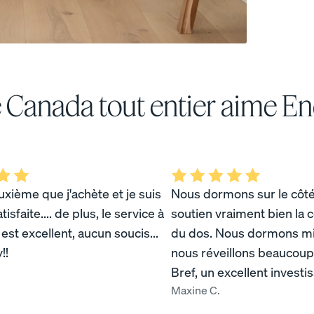
 Canada tout entier aime E
uxième que j'achète et je suis
Nous dormons sur le côté
tisfaite.... de plus, le service à
soutien vraiment bien la c
e est excellent, aucun soucis...
du dos. Nous dormons mi
!!
nous réveillons beaucoup
urs
Oreiller personnalisable
Oreiller en mousse
Bref, un excellent invest
mémoire
POPULAIRE
Maxine C.
RÉACTIF