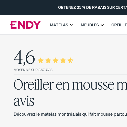
Sauter
au
OBTENEZ 25 % DE RABAIS SUR CERTA
contenu
principal
MATELAS
MEUBLES
OREILL
OBTENEZ 25 % DE RABAIS
4,6
DÉCOUVRIR LES MATELAS
ENDY
COMPARER TOUS LES
MATELAS
MOYENNE SUR 367 AVIS
Oreiller en mousse 
Le surmatelas à double confort
avis
Le matelas Endy
POPULAIRE
Découvrez le matelas montréalais qui fait mousse partou
PROMO