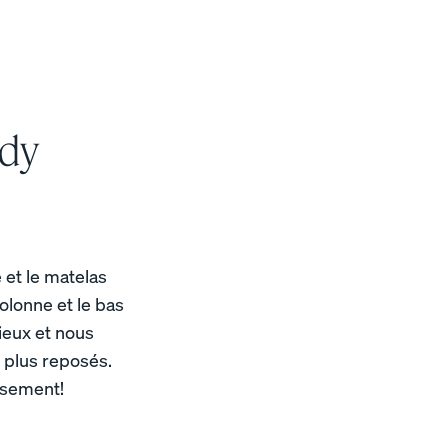
ndy
 et le matelas
olonne et le bas
eux et nous
 plus reposés.
issement!
UN CONFORT SUR MESURE
Ajoutez ou enlevez de la mousse de cet oreiller