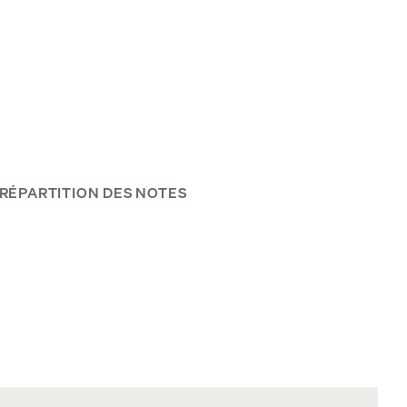
personnalisable.
RÉPARTITION DES NOTES
NOTRE TISSAGE LE PLUS RESPIRANT
Magasinez les draps en coton bio percale.