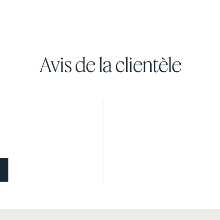
Avis de la clientèle
le
Draps en coton armure
Draps en coton armure
satin
satin
DOUCEUR SOYEUSE
30 % DE RABAIS
COULEURS EN FIN DE
SÉRIE