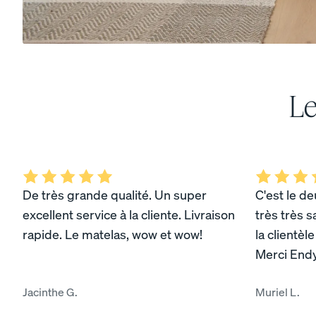
10 % DE RABAIS
Le
Voir tous les oreillers
Comparer les oreillers
De très grande qualité. Un super
C'est le de
excellent service à la cliente. Livraison
très très sa
rapide. Le matelas, wow et wow!
la clientèl
Merci Endy
Oreiller de tous les jo
NOUVEAU
Jacinthe G.
Muriel L.