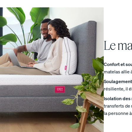
Le ma
Base de lit en bois
Base de lit courbe
10 % DE RABAIS
10 % DE RABAIS
Confort et sou
matelas allie 
Soulagement 
résiliente, il
Isolation de
transferts d
la personne à
e