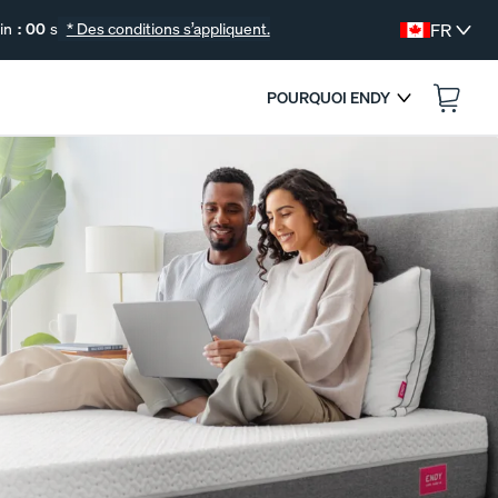
in
:
00
s
* Des conditions s’appliquent.
FR
POURQUOI ENDY
:
--
--
AS.
SE TERMINE DANS
COLLECTION DE LITERIE GRATUITE
Vous déménagez? Profitez de nos meilleurs