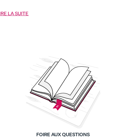
ormir) et confort (pour les grasses matinées). »
IRE LA SUITE
FOIRE AUX QUESTIONS