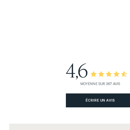
Voir toute la literie
Draps et taies
Protecteurs
4,6
Couettes et couvertures
MOYENNE SUR 367 AVIS
Draps en coton perca
CRAQUANT ET FRAIS
ÉCRIRE UN AVIS