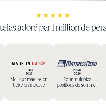
elas adoré par 1 million de pe
PRIMÉ
PRIMÉ
2026
2026
Made
Mattress
Base de lit à bandes
Base plateforme
Meilleur matelas en
Pour multiples
in
Nerd
rembourrées
boîte en mousse
positions de sommeil
10 % DE RABAIS
CA
10 % DE RABAIS