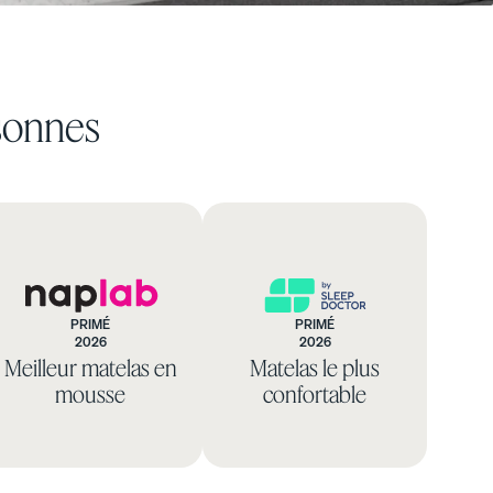
soldes de matelas et recevez des cadeaux en
prime.
rsonnes
PRIMÉ
PRIMÉ
2026
2026
NapLab
Sleep
Meilleur matelas en
Matelas le plus
Foundation
mousse
confortable
LE CHOIX NATUREL POUR TOUT ESPACE
Tons chaleureux. Lignes épurées. Style
intemporel.