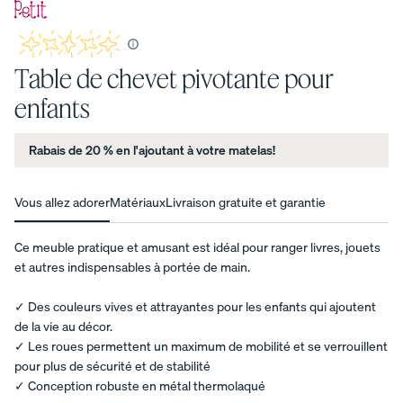
matelas et
recevez
des
Moyenne
cadeaux
de
Table de chevet pivotante pour
5
en prime.
étoiles
enfants
basée
sur
2
Rabais de 20 % en l'ajoutant à votre matelas!
Voir
avis.
tous les
Base
meubles
Base
Base
Vous allez adorer
Matériaux
Livraison gratuite et garantie
LE CHOIX
de lit
de lit
de lit
NATUREL
Bases
remb
capito
à
Ce meuble pratique et amusant est idéal pour ranger livres, jouets
POUR
de lit
ourré
nnée
bande
et autres indispensables à portée de main.
TOUT
e
s
10 % DE
Lit
ESPACE
RABAIS
avec
remb
✓ Des couleurs vives et attrayantes pour les enfants qui ajoutent
ajustables
Tons
range
ourré
de la vie au décor.
chaleureu
ment
es
Tables
✓ Les roues permettent un maximum de mobilité et se verrouillent
x. Lignes
NOUVEAU
10 % DE
de
pour plus de sécurité et de stabilité
épurées.
RABAIS
chevet
✓ Conception robuste en métal thermolaqué
Style