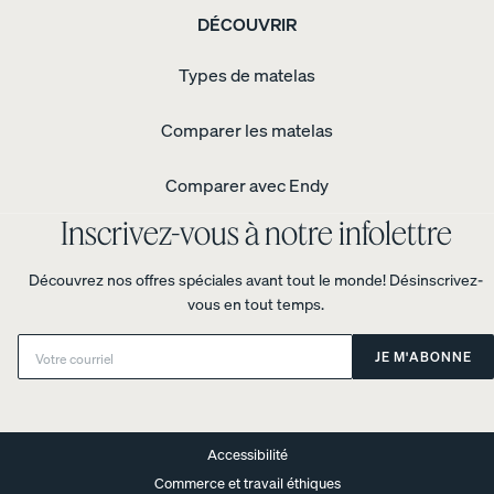
-
DÉCOUVRIR
armure
satin
Taies
d’oreiller
Types de matelas
coton
biologique
-
Comparer les matelas
percale
Tapis
géométrique
Comparer avec Endy
gris
Inscrivez-vous à notre infolettre
Découvrez nos offres spéciales avant tout le monde! Désinscrivez-
vous en tout temps.
Email:
JE M'ABONNE
Accessibilité
Commerce et travail éthiques