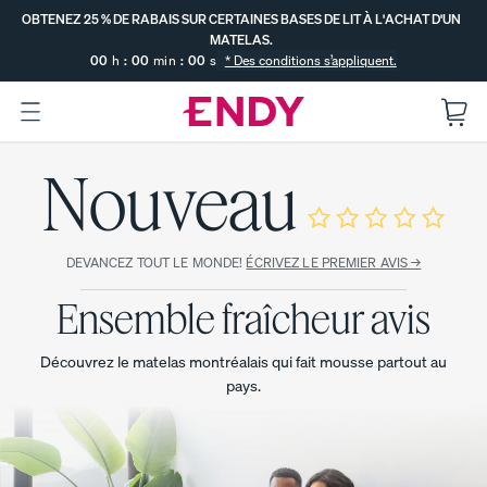
Sauter
OBTENEZ 25 % DE RABAIS SUR CERTAINES BASES DE LIT À L'ACHAT D'UN
au
MATELAS.
contenu
00
h
:
00
min
:
00
s
* Des conditions s’appliquent.
principal
OBTENEZ 25 % DE RABAIS SUR
:
Nouveau
--
--
CERTAINES BASES DE LIT À
SE TERMINE DANS
L'ACHAT D'UN MATELAS.
DÉCOUVRIR
Le
Le
LES
Le
MATELAS
COLLECTI
matel
matel
matel
DEVANCEZ TOUT LE MONDE!
ÉCRIVEZ LE PREMIER AVIS →
ENDY
ON DE
as
as
as
LITERIE
Ensemble fraîcheur avis
hybrid
Endy
Endy
GRATUITE
COMPARER
e
pour
POPULAIRE
TOUS
Vous
Endy
enfan
LES
PROMO
Découvrez le matelas montréalais qui fait mousse partout au
déménage
MATELAS
ts
SOUTIEN
pays.
z? Profitez
MAXIMUM
Le
PROMO
de nos
PROMO
surmatelas
meilleurs
à double
soldes de
confort