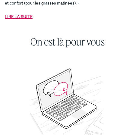
Endy
et confort (pour les grasses matinées). »
pour
enfants
Ensemble
de
LIRE LA SUITE
draps
Endy
pour
enfants
On est là pour vous
Ensemble
de
literie
armure
satin
Ensemble
de
protection
Endy
pour
enfants
Ensemble
de
tous
les
jours
Ensemble
fraîcheur
Ensemble
lit