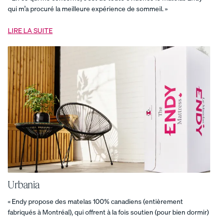
-
qui m’a procuré la meilleure expérience de sommeil. »
armure
satin
Draps
LIRE LA SUITE
en
coton
biologique
-
armure
satin
Draps
en
coton
biologique
-
percale
Duo
de
draps
Ensemble
cocon
douillet
Ensemble
complet
d'oreillers
Ensemble
d'essentiels
Urbania
confort
Ensemble
de
« Endy propose des matelas 100% canadiens (entièrement
douillette
fabriqués à Montréal), qui offrent à la fois soutien (pour bien dormir)