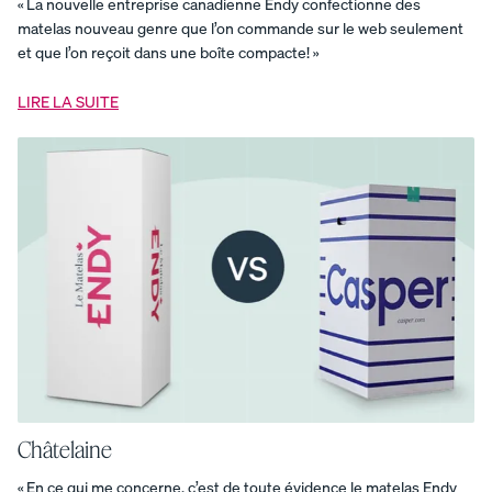
« La nouvelle entreprise canadienne Endy confectionne des
bois
Base
matelas nouveau genre que l’on commande sur le web seulement
de
et que l’on reçoit dans une boîte compacte! »
lit
plateforme
Base
de
LIRE LA SUITE
lit
plateforme
pour
enfants
Base
de
lit
rembourrée
Base
plateforme
Base
plateforme
pour
enfants
Commode
en
bois
Couette
Endy
Couverture
en
mousseline
Couverture
lestée
Draps
Châtelaine
en
coton
« En ce qui me concerne, c’est de toute évidence le matelas Endy
biologique