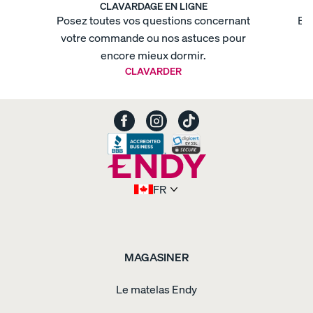
de
CLAVARDAGE EN LIGNE
rêve
Ensemble
Posez toutes vos questions concernant
Env
nuit
votre commande ou nos astuces pour
t
paisible
Ensemble
premier
encore mieux dormir.
grand
CLAVARDER
lit
Housse
de
couette
coton
biologique
-
armure
satin
Housse
de
FR
couette
coton
biologique
-
armure
satin
Housse
MAGASINER
de
couette
Le matelas Endy
coton
biologique